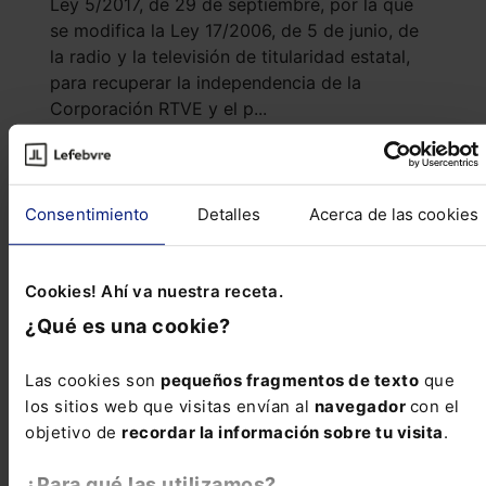
Ley 5/2017, de 29 de septiembre, por la que
se modifica la Ley 17/2006, de 5 de junio, de
la radio y la televisión de titularidad estatal,
para recuperar la independencia de la
Corporación RTVE y el p...
Reseñas de jurisprudencia
Consentimiento
Detalles
Acerca de las cookies
Civil
Cookies! Ahí va nuestra receta.
Legitimación del gobierno de Gibraltar para instar
acción de rectificación
¿Qué es una cookie?
Las cookies son
pequeños fragmentos de texto
que
Penal
los sitios web que visitas envían al
navegador
con el
Validez de los testimonios de referencia
objetivo de
recordar la información sobre tu visita
.
¿Para qué las utilizamos?