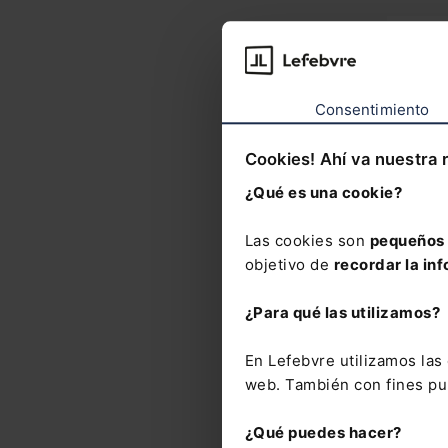
Respue
Desp
Consentimiento
D. Fra
Presi
Cookies! Ahí va nuestra 
¿Qué es una cookie?
Las cookies son
pequeños 
objetivo de
recordar la inf
¿Para qué las utilizamos?
Nove
En Lefebvre utilizamos la
web. También con fines pub
Ley
¿Qué puedes hacer?
de 