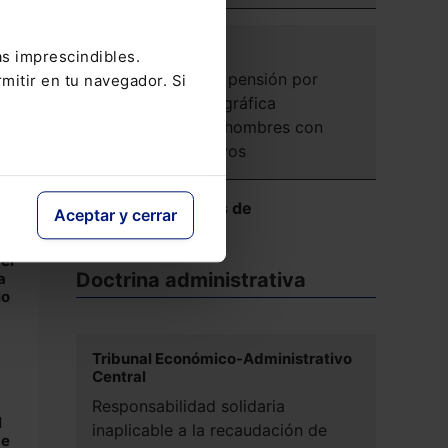
SOCIAL
as imprescindibles.
Complemento de pensión por
mitir en tu navegador. Si
aportación demográfica
reconocido a los hombres con
efectos retroactivos
 1
la
del
Ver más Reseñas de
Aceptar y cerrar
or
Jurisprudencia
nto
 el
Doctrina administrativa
a
io
Tribunal Económico-Administrativo
Central
Responsabilidad solidaria
l
inaplicable a la recaudación de
de