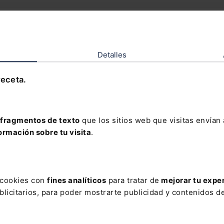
sta de los tribunales (SOCIAL)
ido y discapacidad
Detalles
ncisco Javier Lluch Corell
dente de la Sala de lo Social del TSJ Comunidad Valenciana
receta.
fragmentos de texto
que los sitios web que visitas envían
ormación sobre tu visita
.
dades Legislativas
s cookies con
fines analíticos
para tratar de
mejorar tu expe
licitarios, para poder mostrarte publicidad y contenidos de
 2/2022, de 24 de febrero,
Ley 3/2022, de 24 de febrer
medidas financieras de
de convivencia universitaria