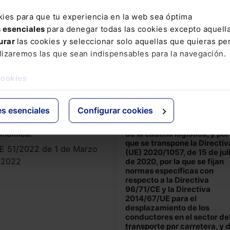
yo social y económico y de
BOE 48/2022 de 25 de
plimiento de la ejecución
kies para que tu experiencia en la web sea óptima
Febrero de 2022
sentencias.
s esenciales
para denegar todas las cookies excepto aquell
E 48/2022 de 25 de
urar
las cookies y seleccionar solo aquellas que quieras per
brero de 2022
lizaremos las que sean indispensables para la navegación.
cookies
 4/2022, de 25 de febrero,
Real Decreto-ley 3/2022, de
protección de los
de marzo, de medidas para 
nsumidores y usuarios
mejora de la sostenibilidad 
es esenciales
Configurar cookies
nte a situaciones de
transporte de mercancías p
nerabilidad social y
carretera y del funcionamie
onómica.
de la cadena logística, y por
que se transpone la Directiv
E 51/2022 de 1 de Marzo
(UE) 2020/1057, de 15 de jul
 2022
de 2020, por la que se fijan
normas específicas con
respecto a la Directiva
96/71/CE y la Directiva
2014/67/UE para el
desplazamiento de los
conductores en el sector de
transporte por carretera, y 