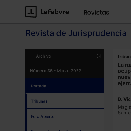
Revista de Jurisprudencia
Archivo
tribun
La ra
ocupa
Número 35
- Marzo 2022
nueva
ejerc
Portada
(current)
D. Vi
Tribunas
Magis
Supr
Foro Abierto