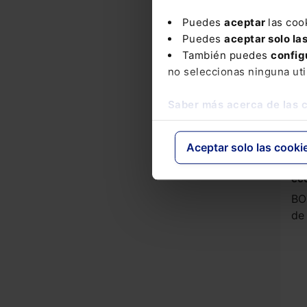
apo
cum
Puedes
aceptar
las coo
de 
Puedes
aceptar solo la
BO
También puedes
config
Fe
no seleccionas ninguna uti
Saber más acerca de las 
Ley
de 
co
Aceptar solo las cooki
fre
vul
ec
BO
de