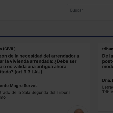
a (CIVIL)
tribu
zón de la necesidad del arrendador a
De l
r la vivienda arrendada: ¿Debe ser
post
 o es válida una antigua ahora
mode
itada? (art.9.3 LAU)
Dña. 
cente Magro Servet
Letra
Tribu
trado de la Sala Segunda del Tribunal
emo