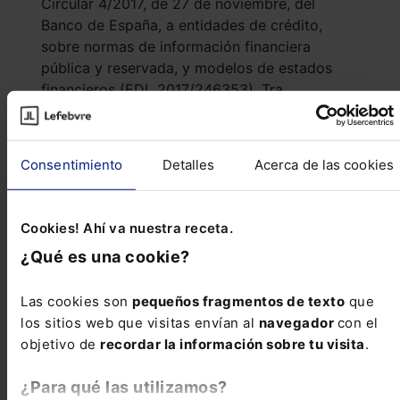
Circular 4/2017, de 27 de noviembre, del
Banco de España, a entidades de crédito,
sobre normas de información financiera
pública y reservada, y modelos de estados
financieros (EDL 2017/246353). Tra...
Reseñas de jurisprudencia
Consentimiento
Detalles
Acerca de las cookies
Civil
Cookies! Ahí va nuestra receta.
Contrato de seguro de transporte terrestre de
¿Qué es una cookie?
mercancías
Las cookies son
pequeños fragmentos de texto
que
los sitios web que visitas envían al
navegador
con el
Civil
objetivo de
recordar la información sobre tu visita
.
Nulidad parcial de préstamo hipotecario
multidivisa
¿Para qué las utilizamos?