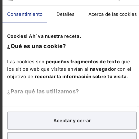
Ley 2/2017, de 21 de junio, de modificación de
la Ley 1/1996, de 10 de enero, de asistencia
Consentimiento
Detalles
Acerca de las cookies
jurídica gratuita (EDL 2017/101545).
Trascendencia y finalidad La presente reforma
pretende afianzar el c...
Cookies! Ahí va nuestra receta.
¿Qué es una cookie?
Reseñas de jurisprudencia
Las cookies son
pequeños fragmentos de texto
que
los sitios web que visitas envían al
navegador
con el
Civil
objetivo de
recordar la información sobre tu visita
.
Inexistencia de vulneración de intimidad en
¿Para qué las utilizamos?
control antidopaje de deportista profesional
En Lefebvre utilizamos las cookies con
fines
Penal
analíticos
para tratar de
mejorar tu experiencia
en
Aceptar y cerrar
nuestra página web. También con fines publicitarios,
Absolución del delito de autoadoctrinamiento con
para poder mostrarte publicidad y contenidos de tu
finalidad terrorista
interés.