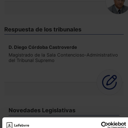
Respuesta de los tribunales
D. Diego Córdoba Castroverde
Magistrado de la Sala Contencioso-Administrativo
del Tribunal Supremo
Novedades Legislativas