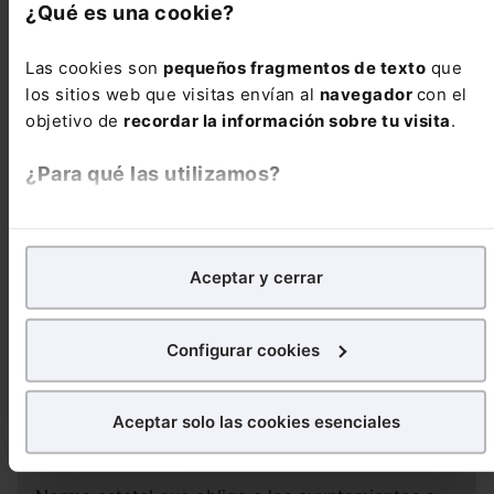
del mercado de trabajo.
¿Qué es una cookie?
BOE 233/2021 de 29 de Septiembre de 2021
Las cookies son
pequeños fragmentos de texto
que
los sitios web que visitas envían al
navegador
con el
Reseñas de jurisprudencia
objetivo de
recordar la información sobre tu visita
.
¿Para qué las utilizamos?
CIVIL
Responsabilidad del distribuidor de vehículos al
En Lefebvre utilizamos las cookies con
fines
asumir la posición del fabricante
analíticos
para tratar de
mejorar tu experiencia
en
Aceptar y cerrar
nuestra página web. También con fines publicitarios,
para poder mostrarte publicidad y contenidos de tu
PENAL
interés.
Configurar cookies
Insostenibilidad emocional en el ámbito familiar
¿Qué puedes hacer?
por maltrato habitual
Aceptar solo las cookies esenciales
Puedes
aceptar
las cookies para que tu experiencia
ADMINISTRATIVO
en la web sea óptima