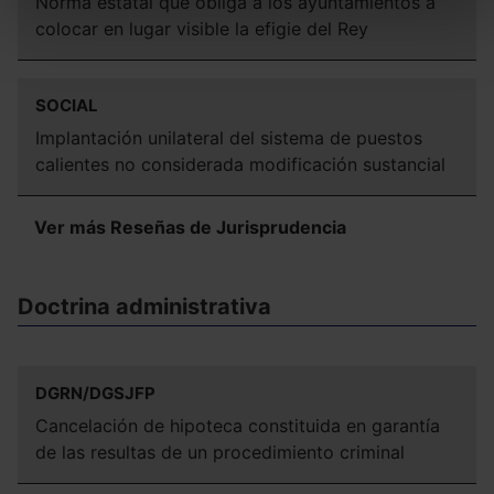
Puedes
aceptar solo las esenciales
para denegar
Norma estatal que obliga a los ayuntamientos a
todas las cookies excepto aquellas imprescindibles.
colocar en lugar visible la efigie del Rey
También puedes
configurar
las cookies y
seleccionar solo aquellas que quieras permitir en tu
SOCIAL
navegador. Si no seleccionas ninguna utilizaremos las
que sean indispensables para la navegación.
Implantación unilateral del sistema de puestos
calientes no considerada modificación sustancial
Saber más acerca de las cookies
Ver más Reseñas de Jurisprudencia
Doctrina administrativa
DGRN/DGSJFP
Cancelación de hipoteca constituida en garantía
de las resultas de un procedimiento criminal