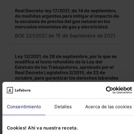
Real Decreto-ley 17/2021, de 14 de septiembre,
de medidas urgentes para mitigar el impacto de
la escalada de precios del gas natural en los
mercados minoristas de gas y electricidad.
BOE 221/2021 de 15 de Septiembre de 2021
Ley 12/2021, de 28 de septiembre, por la que se
modifica el texto refundido de la Ley del
Estatuto de los Trabajadores, aprobado por el
Real Decreto Legislativo 2/2015, de 23 de
octubre, para garantizar los derechos laborales
de las personas dedicadas al reparto en el
ámbito de plataformas digitales.
BOE 233/2021 de 29 de Septiembre de 2021
Consentimiento
Detalles
Acerca de las cookies
Real Decreto-ley 18/2021, de 28 de septiembre,
de medidas urgentes para la protección del
Cookies! Ahí va nuestra receta.
empleo, la recuperación económica y la mejora