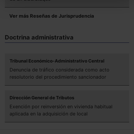
todas las cookies excepto aquellas imprescindibles.
También puedes
configurar
las cookies y
Ver más Reseñas de Jurisprudencia
seleccionar solo aquellas que quieras permitir en tu
navegador. Si no seleccionas ninguna utilizaremos las
que sean indispensables para la navegación.
Doctrina administrativa
Saber más acerca de las cookies
Tribunal Económico-Administrativo Central
Denuncia de tráfico considerada como acto
resolutorio del procedimiento sancionador
Dirección General de Tributos
Exención por reinversión en vivienda habitual
aplicada en la adquisición de local