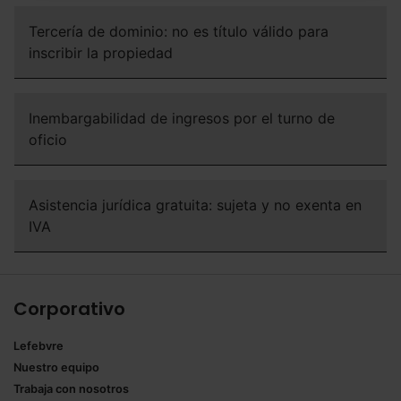
navegador. Si no seleccionas ninguna utilizaremos las
Tercería de dominio: no es título válido para
que sean indispensables para la navegación.
inscribir la propiedad
Saber más acerca de las cookies
Inembargabilidad de ingresos por el turno de
oficio
Asistencia jurídica gratuita: sujeta y no exenta en
IVA
Corporativo
Lefebvre
Nuestro equipo
Trabaja con nosotros