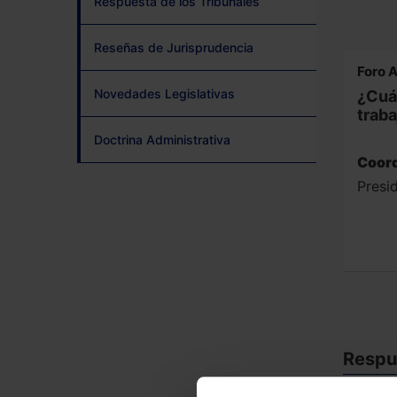
Respuesta de los Tribunales
Reseñas de Jurisprudencia
Foro 
Novedades Legislativas
¿Cuán
trab
Doctrina Administrativa
Coord
Presi
Respue