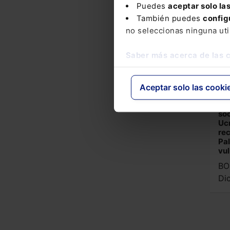
de 
Puedes
aceptar solo la
otr
También puedes
config
BO
no seleccionas ninguna uti
Di
Saber más acerca de las 
Re
27
Aceptar solo las cooki
de 
co
soc
Ucr
rec
Pal
vul
BO
Di