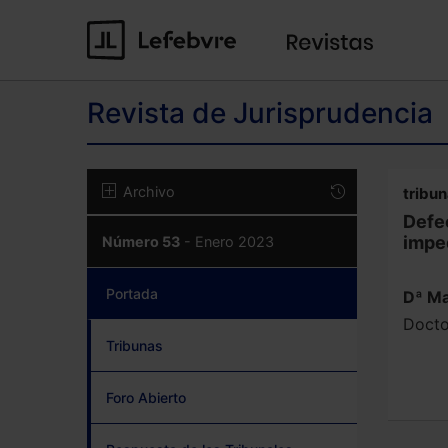
Revista de Jurisprudencia
Archivo
tribun
Defe
impe
Número 53
- Enero 2023
Portada
(current)
Dª Ma
Docto
Tribunas
Foro Abierto