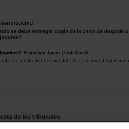
Abierto (SOCIAL)
do se debe entregar copia de la carta de despido ob
ajadores?
inador:
D. Francisco Javier Lluch Corell
dente de la Sala de lo Social del TSJ Comunidad Valenciana
sta de los tribunales