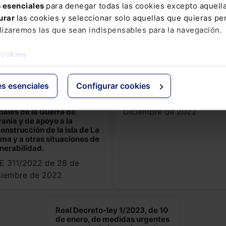
la Política Agrícola Común y
abril, de reforma del Estatu
s esenciales
para denegar todas las cookies excepto aquell
as materias conexas.
de Autonomía de Aragón.
urar
las cookies y seleccionar solo aquellas que quieras per
E 308/2022 de 24 de
BOE 311/2022 de 28 de
lizaremos las que sean indispensables para la navegación.
ciembre de 2022
Diciembre de 2022
cookies
al Decreto-Ley 20/2022, de
Ley 39/2022, de 30 de
 de diciembre, de medidas
diciembre, del Deporte.
es esenciales
Configurar cookies
respuesta a las
BOE 314/2022 de 31 de
nsecuencias económicas y
Diciembre de 2022
iales de la Guerra de
ania y de apoyo a la
onstrucción de la isla de La
ma y a otras situaciones de
nerabilidad.
E 311/2022 de 28 de
ciembre de 2022
Real Decreto-ley 1/2023, de 10
de enero, de medidas urgentes