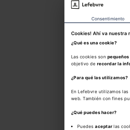
Respue
La im
Consentimiento
Dña. 
Cookies! Ahí va nuestra 
Magis
¿Qué es una cookie?
Las cookies son
pequeños 
objetivo de
recordar la inf
¿Para qué las utilizamos?
En Lefebvre utilizamos la
Nove
web. También con fines pub
¿Qué puedes hacer?
Le
dic
Puedes
aceptar
las coo
reg