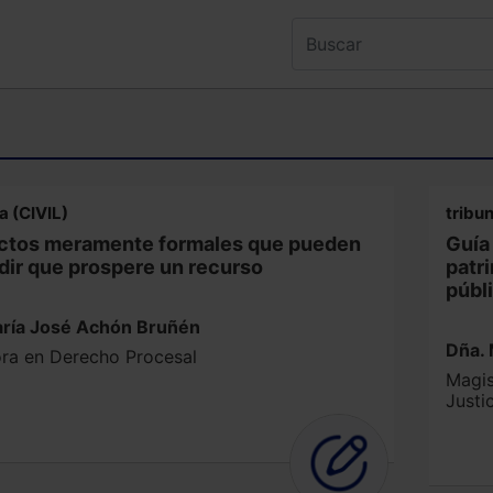
a (CIVIL)
tribu
ctos meramente formales que pueden
Guía
dir que prospere un recurso
patr
públ
ría José Achón Bruñén
Dña. 
ra en Derecho Procesal
Magis
Justi