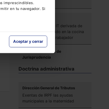
profesionales
to
as imprescindibles.
mitir en tu navegador. Si
SOCIAL
Laboralidad de la IT derivada de
accidente producido en la cocina
del domicilio del trabajador
Aceptar y cerrar
Ver más Reseñas de
Jurisprudencia
Doctrina administrativa
Dirección General de Tributos
Exentas de IRPF las ayudas
municipales a la maternidad