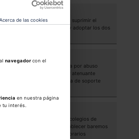
CIVIL
s
Autorización para suprimir el
Acerca de las cookies
apellido paterno y adoptar los dos
maternos
PENAL
 al
navegador
con el
Ampliada condena por abuso
sexual al inaplicar atenuante
analógica por falta de soporte
legal
riencia
en nuestra página
 tu interés.
ADMINISTRATIVO
Prohibición a los colegios de
7
abogados de establecer baremos
 la
o listados de honorarios
 de