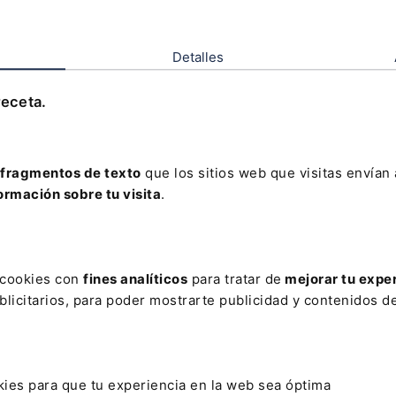
sta de los tribunales (PENAL)
posición de las costas procesales a las acusacione
Detalles
Gemma Gallego Sánchez
receta.
trada de la Audiencia Provincial de Madrid
fragmentos de texto
que los sitios web que visitas envían
ormación sobre tu visita
.
s cookies con
fines analíticos
para tratar de
mejorar tu expe
dades Legislativas
licitarios, para poder mostrarte publicidad y contenidos de
y 30/2022, de 23 de
Ley Orgánica 15/2022, de 2
iembre, por la que se
de diciembre, de reforma de
kies para que tu experiencia en la web sea óptima
ulan el sistema de gestión
Ley Orgánica 5/2007, de 20