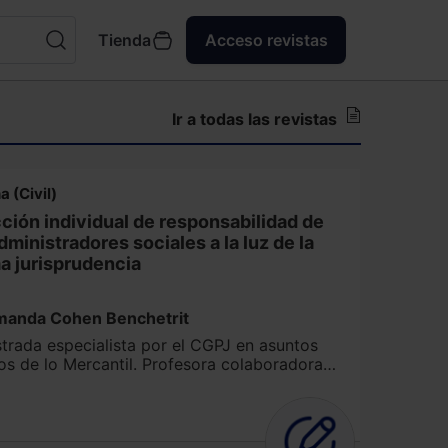
Tienda
Acceso revistas
Ir a todas las revistas
a (Civil)
cción individual de responsabilidad de
dministradores sociales a la luz de la
ma jurisprudencia
manda Cohen Benchetrit
trada especialista por el CGPJ en asuntos
os de lo Mercantil. Profesora colaboradora
epartamento de Derecho Mercantil de la
rsidad