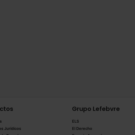
ctos
Grupo Lefebvre
s
ELS
os Jurídicos
El Derecho