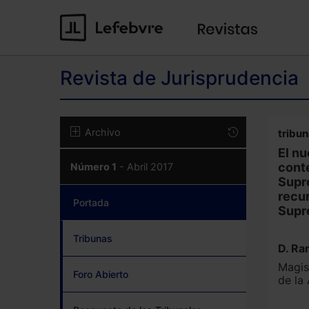
Revista de Jurisprudencia
Archivo
tribu
El n
conte
Número 1
- Abril 2017
Supre
recur
Portada
(current)
Supr
Tribunas
D. Ra
Magis
Foro Abierto
de la