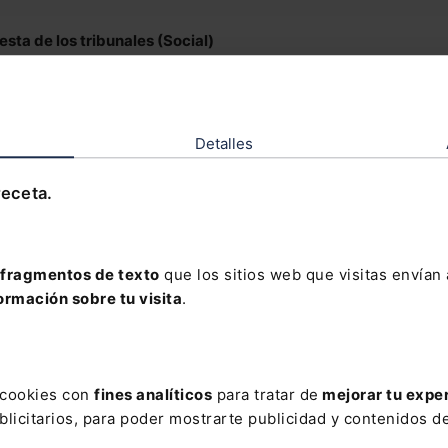
sta de los tribunales (Social)
prudencia reciente en materia de sucesión de contr
ncisco Javier Lluch Corell
Detalles
dente de la Sala de lo Social del TSJ Comunidad Valenciana
receta.
fragmentos de texto
que los sitios web que visitas envían
ormación sobre tu visita
.
dades Legislativas
s cookies con
fines analíticos
para tratar de
mejorar tu expe
l Decreto 316/2017, de 31 de marzo, por el que se aprueba 
licitarios, para poder mostrarte publicidad y contenidos de
lamento para la ejecución de la Ley 24/2015, de 24 de julio