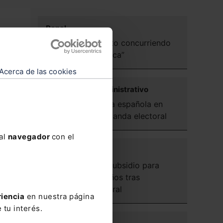
Penal
atas
Delito de asesinato concurriendo
“alevosía doméstica”
Acerca de las cookies
Contencioso-administrativo
Uso de la bandera española en
sobres de propaganda electoral
 al
navegador
con el
Social
Reanudación de subsidio para
mayores de 52 años tras
contratación laboral
riencia
en nuestra página
el
 tu interés.
, de