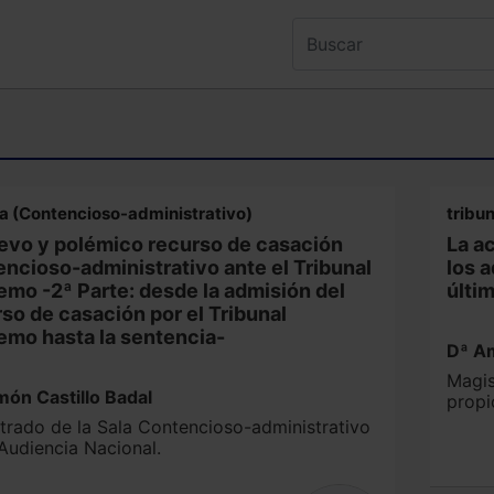
na (Contencioso-administrativo)
tribun
uevo y polémico recurso de casación
La a
ncioso-administrativo ante el Tribunal
los a
mo -2ª Parte: desde la admisión del
últi
so de casación por el Tribunal
emo hasta la sentencia-
Dª A
Magis
món Castillo Badal
propi
del D
trado de la Sala Contencioso-administrativo
Unive
 Audiencia Nacional.