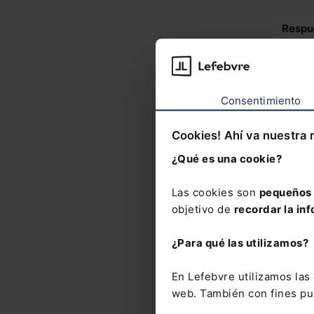
Respue
Juris
D. Fra
Consentimiento
Presi
Cookies! Ahí va nuestra 
¿Qué es una cookie?
Las cookies son
pequeños 
objetivo de
recordar la inf
Nove
¿Para qué las utilizamos?
En Lefebvre utilizamos la
Rea
web. También con fines pub
Reg