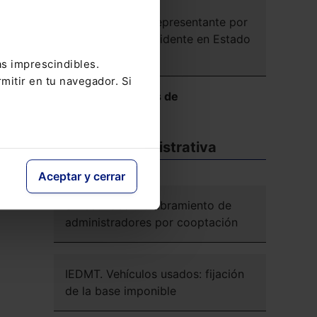
Europeos
Designación de representante por
encausado no residente en Estado
miembro
as imprescindibles.
mitir en tu navegador. Si
Ver más Reseñas de
Jurisprudencia
Doctrina administrativa
Aceptar y cerrar
SA cotizada: nombramiento de
administradores por cooptación
IEDMT. Vehículos usados: fijación
de la base imponible