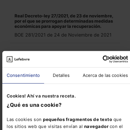
Real Decreto-ley 27/2021, de 23 de noviembre,
por el que se prorrogan determinadas medidas
económicas para apoyar la recuperación.
BOE 281/2021 de 24 de Noviembre de 2021
Reseñas de jurisprudencia
Consentimiento
Detalles
Acerca de las cookies
CIVIL
Inclusión de datos de deudores en fichero CIRBE
no constitutiva de intromisión al honor
Cookies! Ahí va nuestra receta.
¿Qué es una cookie?
PENAL
Las cookies son
pequeños fragmentos de texto
que
Confirmada la condena por abusos sexuales
los sitios web que visitas envían al
navegador
con el
continuados a menores