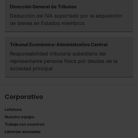
Dirección General de Tributos
que sean indispensables para la navegación.
Deducción del IVA soportado por la adquisición
Saber más acerca de las cookies
de bienes en Estados miembros
Tribunal Económico-Administrativo Central
Responsabilidad tributaria subsidiaria del
representante persona física por deudas de la
sociedad principal
Corporativo
Lefebvre
Nuestro equipo
Trabaja con nosotros
Librerías asociadas