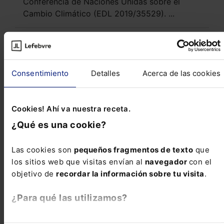
Conferencia de Naciones Unidas sobre el
Cambio Climático (EDL 2019/35529). ...
Reseñas de jurisprudencia
Consentimiento
Detalles
Acerca de las cookies
Civil
Intromisión ilegítima en la intimidad por
Cookies! Ahí va nuestra receta.
colocación de cámaras de vigilancia
¿Qué es una cookie?
Penal
Las cookies son
pequeños fragmentos de texto
que
Criterios para valorar la suficiencia de indicios si
los sitios web que visitas envían al
navegador
con el
no hay prueba directa en sentencia condenatoria
objetivo de
recordar la información sobre tu visita
.
¿Para qué las utilizamos?
Contencioso-administrativo
En Lefebvre utilizamos las cookies con
fines
Prohibición del uso de máquinas de construcción