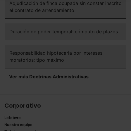
Adjudicación de finca ocupada sin constar inscrito
navegador. Si no seleccionas ninguna utilizaremos las
el contrato de arrendamiento
que sean indispensables para la navegación.
Saber más acerca de las cookies
Duración de poder temporal: cómputo de plazos
Responsabilidad hipotecaria por intereses
moratorios: tipo máximo
Ver más Doctrinas Administrativas
Corporativo
Lefebvre
Nuestro equipo