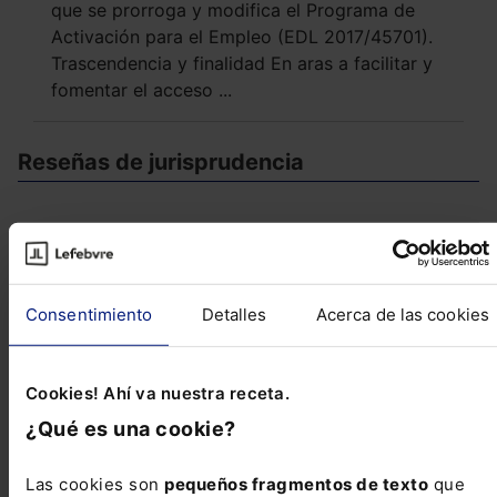
que se prorroga y modifica el Programa de
Activación para el Empleo (EDL 2017/45701).
Trascendencia y finalidad En aras a facilitar y
fomentar el acceso ...
Reseñas de jurisprudencia
Contencioso-administrativo
Competencia de la Administración en la
restricción de vuelos
Consentimiento
Detalles
Acerca de las cookies
Civil
Cookies! Ahí va nuestra receta.
Responsabilidad de aseguradora en seguro
¿Qué es una cookie?
vinculado a préstamo hipotecario
Las cookies son
pequeños fragmentos de texto
que