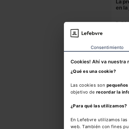
La pr
en la
D. Di
Magis
Supr
Consentimiento
Cookies! Ahí va nuestra 
¿Qué es una cookie?
Las cookies son
pequeños 
Nove
objetivo de
recordar la inf
¿Para qué las utilizamos?
Ley
no
En Lefebvre utilizamos la
for
me
web. También con fines pub