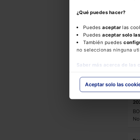
BO
¿Qué puedes hacer?
No
Puedes
aceptar
las coo
Rea
Puedes
aceptar solo la
de 
También puedes
config
ad
no seleccionas ninguna uti
par
res
rec
Saber más acerca de las 
rel
dañ
Dep
Aceptar solo las cooki
Alt
mun
oct
20
BO
No