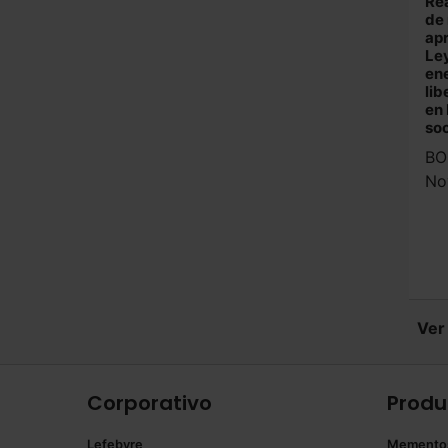
Rea
de 
apr
Ley
ene
lib
en 
soc
BO
No
Ver
Corporativo
Produ
Lefebvre
Memento