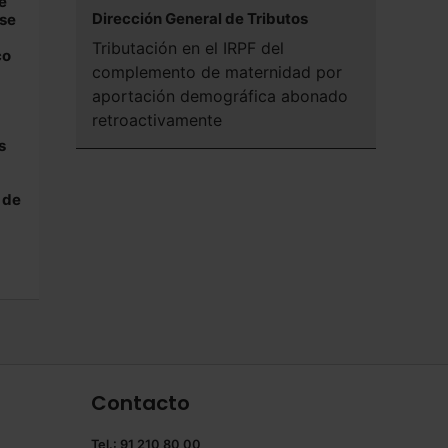
e
Dirección General de Tributos
 se
Tributación en el IRPF del
co
complemento de maternidad por
aportación demográfica abonado
retroactivamente
s
 de
Contacto
Tel.: 91 210 80 00