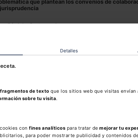
oblemática que plantean los convenios de colabora
 jurisprudencia
ego Córdoba Castroverde
trado de la Sala Contencioso-Administrativo del Tribunal
emo
Detalles
receta.
fragmentos de texto
que los sitios web que visitas envían
dades Legislativas
ormación sobre tu visita
.
 4/2024, de 8 de
Ley 5/2024, de 8 de
viembre, básica de agentes
noviembre, básica de
s cookies con
fines analíticos
para tratar de
mejorar tu expe
estales y
bomberos forestales.
dioambientales.
licitarios, para poder mostrarte publicidad y contenidos de
BOE 271/2024 de 9 de