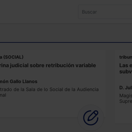
na (SOCIAL)
tribu
ina judicial sobre retribución variable
Las 
subv
món Gallo Llanos
D. Ju
trado de la Sala de lo Social de la Audiencia
nal
Magis
Supre