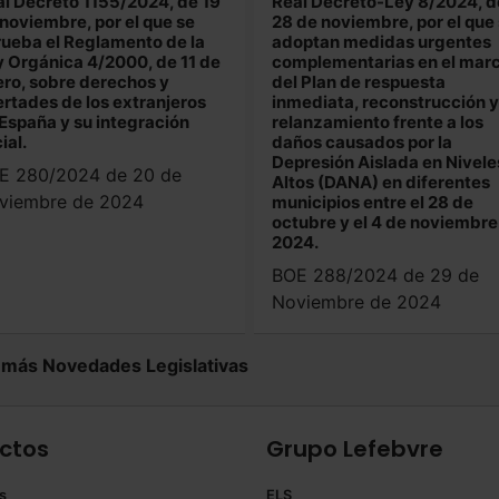
l Decreto 1155/2024, de 19
Real Decreto-Ley 8/2024, d
noviembre, por el que se
28 de noviembre, por el que
ueba el Reglamento de la
adoptan medidas urgentes
 Orgánica 4/2000, de 11 de
complementarias en el mar
ro, sobre derechos y
del Plan de respuesta
ertades de los extranjeros
inmediata, reconstrucción y
España y su integración
relanzamiento frente a los
ial.
daños causados por la
Depresión Aislada en Nivele
E 280/2024 de 20 de
Altos (DANA) en diferentes
viembre de 2024
municipios entre el 28 de
octubre y el 4 de noviembre
2024.
BOE 288/2024 de 29 de
Noviembre de 2024
 más Novedades Legislativas
ctos
Grupo Lefebvre
s
ELS