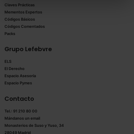
Claves Prácticas
todas las cookies excepto aquellas imprescindibles.
Mementos Expertos
También puedes
configurar
las cookies y
Códigos Básicos
seleccionar solo aquellas que quieras permitir en tu
Códigos Comentados
navegador. Si no seleccionas ninguna utilizaremos
Packs
las que sean indispensables para la navegación.
Grupo Lefebvre
Saber más acerca de las cookies
ELS
El Derecho
Espacio Asesoría
Espacio Pymes
Contacto
Tel.: 91 210 80 00
Mándanos un
email
Monasterios de Suso y Yuso, 34
28049 Madrid