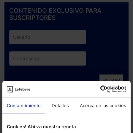
CONTENIDO EXCLUSIVO PARA
SUSCRIPTORES
ENTRAR
¿Has olvidado tu contraseña?
Consentimiento
Detalles
Acerca de las cookies
Si todavía no te has suscrito, no pierdas
está oportunidad y adquiere tu acceso
Cookies! Ahí va nuestra receta.