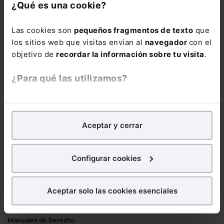
con un
25% de descuento
.
¿Qué es una cookie?
90,00€
150,00€
Las cookies son
pequeños fragmentos de texto
que
COMPRAR
los sitios web que visitas envían al
navegador
con el
objetivo de
recordar la información sobre tu visita
.
¿Para qué las utilizamos?
Corporativo
En Lefebvre utilizamos las cookies con
fines
Lefebvre
analíticos
para tratar de
mejorar tu experiencia
en
Aceptar y cerrar
Nuestro equipo
nuestra página web. También con fines publicitarios,
Trabaja con nosotros
para poder mostrarte publicidad y contenidos de tu
Librerías asociadas
interés.
Configurar cookies
Productos
¿Qué puedes hacer?
Aceptar solo las cookies esenciales
Mementos
Puedes
aceptar
las cookies para que tu
Formularios Jurídicos
experiencia en la web sea óptima
Manuales de Derecho
Puedes
aceptar solo las esenciales
para denegar