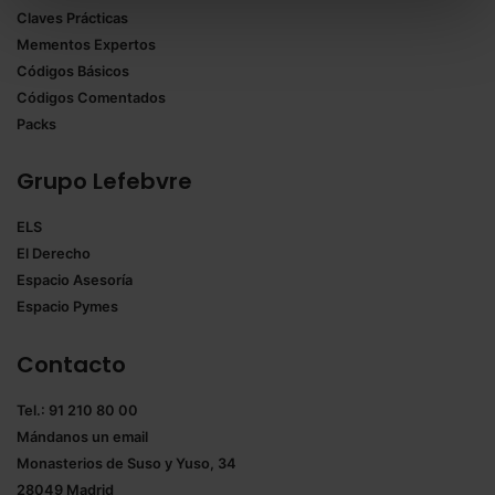
Claves Prácticas
todas las cookies excepto aquellas imprescindibles.
Mementos Expertos
También puedes
configurar
las cookies y
Códigos Básicos
seleccionar solo aquellas que quieras permitir en tu
Códigos Comentados
navegador. Si no seleccionas ninguna utilizaremos
Packs
las que sean indispensables para la navegación.
Grupo Lefebvre
Saber más acerca de las cookies
ELS
El Derecho
Espacio Asesoría
Espacio Pymes
Contacto
Tel.: 91 210 80 00
Mándanos un
email
Monasterios de Suso y Yuso, 34
28049 Madrid