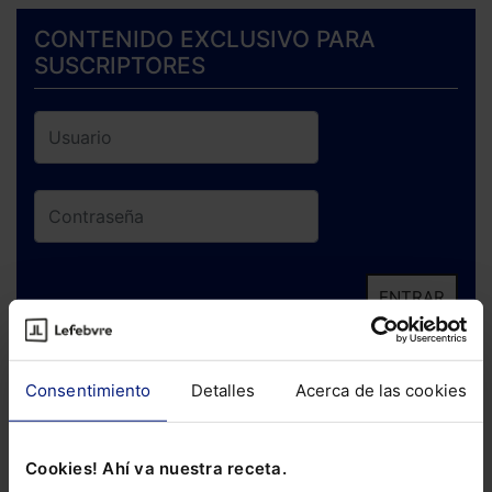
CONTENIDO EXCLUSIVO PARA
SUSCRIPTORES
ENTRAR
¿Has olvidado tu contraseña?
Consentimiento
Detalles
Acerca de las cookies
Si todavía no te has suscrito, no pierdas
está oportunidad y adquiere tu acceso
Cookies! Ahí va nuestra receta.