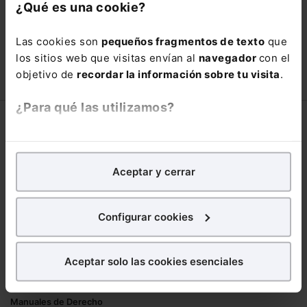
con un
25% de descuento
.
¿Qué es una cookie?
90,00€
150,00€
Las cookies son
pequeños fragmentos de texto
que
COMPRAR
los sitios web que visitas envían al
navegador
con el
objetivo de
recordar la información sobre tu visita
.
¿Para qué las utilizamos?
Corporativo
En Lefebvre utilizamos las cookies con
fines
Lefebvre
analíticos
para tratar de
mejorar tu experiencia
en
Aceptar y cerrar
Nuestro equipo
nuestra página web. También con fines publicitarios,
Trabaja con nosotros
para poder mostrarte publicidad y contenidos de tu
Librerías asociadas
interés.
Configurar cookies
Productos
¿Qué puedes hacer?
Aceptar solo las cookies esenciales
Mementos
Puedes
aceptar
las cookies para que tu
Formularios Jurídicos
experiencia en la web sea óptima
Manuales de Derecho
Puedes
aceptar solo las esenciales
para denegar