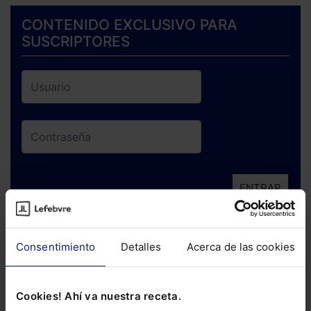
CONTENIDO EXCLUSIVO PARA
SUSCRIPTORES
ENTRAR
¿Has olvidado tu contraseña?
Consentimiento
Detalles
Acerca de las cookies
Si todavía no te has suscrito, no pierdas
está oportunidad y adquiere tu acceso
Cookies! Ahí va nuestra receta.