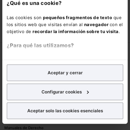
con un
25% de descuento
.
¿Qué es una cookie?
90,00€
150,00€
Las cookies son
pequeños fragmentos de texto
que
COMPRAR
los sitios web que visitas envían al
navegador
con el
objetivo de
recordar la información sobre tu visita
.
¿Para qué las utilizamos?
Corporativo
En Lefebvre utilizamos las cookies con
fines
Lefebvre
analíticos
para tratar de
mejorar tu experiencia
en
Aceptar y cerrar
Nuestro equipo
nuestra página web. También con fines publicitarios,
Trabaja con nosotros
para poder mostrarte publicidad y contenidos de tu
Librerías asociadas
interés.
Configurar cookies
Productos
¿Qué puedes hacer?
Aceptar solo las cookies esenciales
Mementos
Puedes
aceptar
las cookies para que tu
Formularios Jurídicos
experiencia en la web sea óptima
Manuales de Derecho
Puedes
aceptar solo las esenciales
para denegar