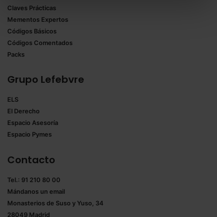
Claves Prácticas
todas las cookies excepto aquellas imprescindibles.
Mementos Expertos
También puedes
configurar
las cookies y
Códigos Básicos
seleccionar solo aquellas que quieras permitir en tu
Códigos Comentados
navegador. Si no seleccionas ninguna utilizaremos
Packs
las que sean indispensables para la navegación.
Grupo Lefebvre
Saber más acerca de las cookies
ELS
El Derecho
Espacio Asesoría
Espacio Pymes
Contacto
Tel.: 91 210 80 00
Mándanos un
email
Monasterios de Suso y Yuso, 34
28049 Madrid