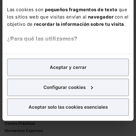
90,00€
Las cookies son
pequeños fragmentos de texto
que
150,00€
los sitios web que visitas envían al
navegador
con el
COMPRAR
objetivo de
recordar la información sobre tu visita
.
Corporativo
¿Para qué las utilizamos?
Lefebvre
En Lefebvre utilizamos las cookies con
fines
Nuestro equipo
analíticos
para tratar de
mejorar tu experiencia
en
Trabaja con nosotros
Aceptar y cerrar
nuestra página web. También con fines publicitarios,
Librerías asociadas
para poder mostrarte publicidad y contenidos de tu
interés.
Configurar cookies
Productos
¿Qué puedes hacer?
Mementos
Aceptar solo las cookies esenciales
Formularios Jurídicos
Puedes
aceptar
las cookies para que tu
Manuales de Derecho
experiencia en la web sea óptima
Claves Prácticas
Puedes
aceptar solo las esenciales
para denegar
Mementos Expertos
todas las cookies excepto aquellas imprescindibles.