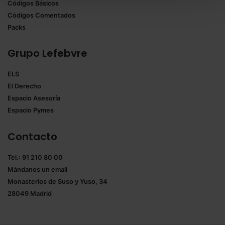
Códigos Básicos
También puedes
configurar
las cookies y
Códigos Comentados
seleccionar solo aquellas que quieras permitir en tu
Packs
navegador. Si no seleccionas ninguna utilizaremos
las que sean indispensables para la navegación.
Grupo Lefebvre
Saber más acerca de las cookies
ELS
El Derecho
Espacio Asesoría
Espacio Pymes
Contacto
Tel.: 91 210 80 00
Mándanos un
email
Monasterios de Suso y Yuso, 34
28049 Madrid