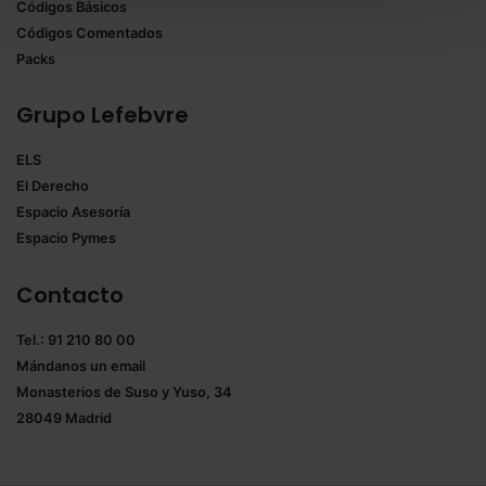
Códigos Básicos
También puedes
configurar
las cookies y
Códigos Comentados
seleccionar solo aquellas que quieras permitir en tu
Packs
navegador. Si no seleccionas ninguna utilizaremos
las que sean indispensables para la navegación.
Grupo Lefebvre
Saber más acerca de las cookies
ELS
El Derecho
Espacio Asesoría
Espacio Pymes
Contacto
Tel.: 91 210 80 00
Mándanos un
email
Monasterios de Suso y Yuso, 34
28049 Madrid