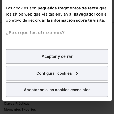
90,00€
Las cookies son
pequeños fragmentos de texto
que
150,00€
los sitios web que visitas envían al
navegador
con el
COMPRAR
objetivo de
recordar la información sobre tu visita
.
Corporativo
¿Para qué las utilizamos?
Lefebvre
En Lefebvre utilizamos las cookies con
fines
Nuestro equipo
analíticos
para tratar de
mejorar tu experiencia
en
Trabaja con nosotros
Aceptar y cerrar
nuestra página web. También con fines publicitarios,
Librerías asociadas
para poder mostrarte publicidad y contenidos de tu
interés.
Configurar cookies
Productos
¿Qué puedes hacer?
Mementos
Aceptar solo las cookies esenciales
Formularios Jurídicos
Puedes
aceptar
las cookies para que tu
Manuales de Derecho
experiencia en la web sea óptima
Claves Prácticas
Puedes
aceptar solo las esenciales
para denegar
Mementos Expertos
todas las cookies excepto aquellas imprescindibles.