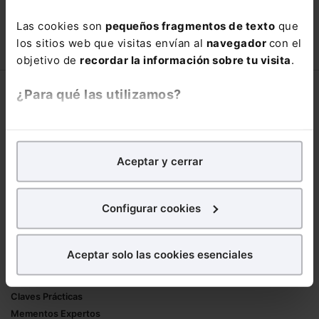
con un
25% de descuento
.
Las cookies son
pequeños fragmentos de texto
que
90,00€
150,00€
los sitios web que visitas envían al
navegador
con el
COMPRAR
objetivo de
recordar la información sobre tu visita
.
¿Para qué las utilizamos?
Corporativo
Lefebvre
En Lefebvre utilizamos las cookies con
fines
Nuestro equipo
analíticos
para tratar de
mejorar tu experiencia
en
Aceptar y cerrar
Trabaja con nosotros
nuestra página web. También con fines publicitarios,
Librerías asociadas
para poder mostrarte publicidad y contenidos de tu
interés.
Configurar cookies
Productos
¿Qué puedes hacer?
Mementos
Aceptar solo las cookies esenciales
Formularios Jurídicos
Puedes
aceptar
las cookies para que tu
Manuales de Derecho
experiencia en la web sea óptima
Claves Prácticas
Puedes
aceptar solo las esenciales
para denegar
Mementos Expertos
todas las cookies excepto aquellas imprescindibles.