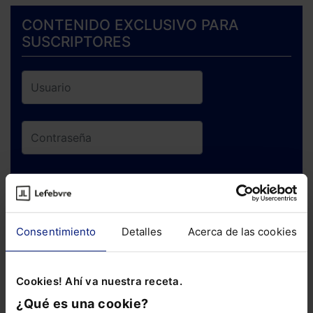
CONTENIDO EXCLUSIVO PARA
SUSCRIPTORES
ENTRAR
¿Has olvidado tu contraseña?
Consentimiento
Detalles
Acerca de las cookies
Si todavía no te has suscrito, no pierdas
Cookies! Ahí va nuestra receta.
está oportunidad y adquiere tu acceso
¿Qué es una cookie?