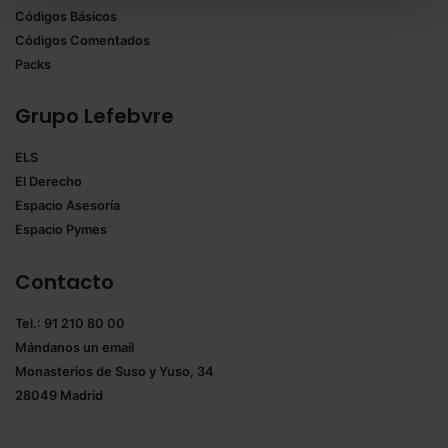
Códigos Básicos
También puedes
configurar
las cookies y
Códigos Comentados
seleccionar solo aquellas que quieras permitir en tu
Packs
navegador. Si no seleccionas ninguna utilizaremos
las que sean indispensables para la navegación.
Grupo Lefebvre
Saber más acerca de las cookies
ELS
El Derecho
Espacio Asesoría
Espacio Pymes
Contacto
Tel.: 91 210 80 00
Mándanos un
email
Monasterios de Suso y Yuso, 34
28049 Madrid