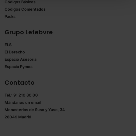
Códigos Básicos
También puedes
configurar
las cookies y
Códigos Comentados
seleccionar solo aquellas que quieras permitir en tu
Packs
navegador. Si no seleccionas ninguna utilizaremos
las que sean indispensables para la navegación.
Grupo Lefebvre
Saber más acerca de las cookies
ELS
El Derecho
Espacio Asesoría
Espacio Pymes
Contacto
Tel.: 91 210 80 00
Mándanos un
email
Monasterios de Suso y Yuso, 34
28049 Madrid