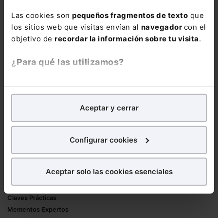
90,00€
Las cookies son
pequeños fragmentos de texto
que
150,00€
los sitios web que visitas envían al
navegador
con el
COMPRAR
objetivo de
recordar la información sobre tu visita
.
Corporativo
¿Para qué las utilizamos?
Lefebvre
En Lefebvre utilizamos las cookies con
fines
Nuestro equipo
analíticos
para tratar de
mejorar tu experiencia
en
Trabaja con nosotros
Aceptar y cerrar
nuestra página web. También con fines publicitarios,
Librerías asociadas
para poder mostrarte publicidad y contenidos de tu
interés.
Configurar cookies
Productos
¿Qué puedes hacer?
Mementos
Aceptar solo las cookies esenciales
Formularios Jurídicos
Puedes
aceptar
las cookies para que tu
Manuales de Derecho
experiencia en la web sea óptima
Claves Prácticas
Puedes
aceptar solo las esenciales
para denegar
Mementos Expertos
todas las cookies excepto aquellas imprescindibles.