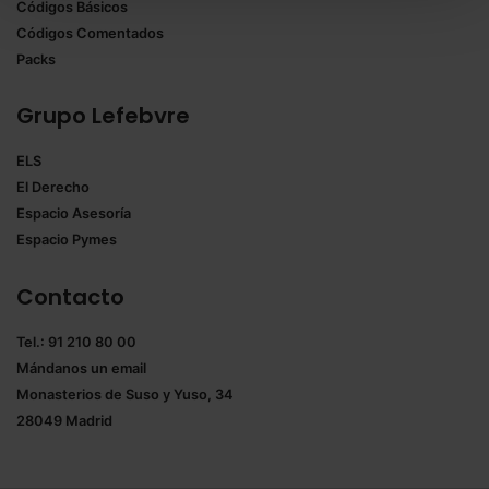
Códigos Básicos
También puedes
configurar
las cookies y
Códigos Comentados
seleccionar solo aquellas que quieras permitir en tu
Packs
navegador. Si no seleccionas ninguna utilizaremos
las que sean indispensables para la navegación.
Grupo Lefebvre
Saber más acerca de las cookies
ELS
El Derecho
Espacio Asesoría
Espacio Pymes
Contacto
Tel.: 91 210 80 00
Mándanos un
email
Monasterios de Suso y Yuso, 34
28049 Madrid