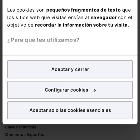
90,00€
Las cookies son
pequeños fragmentos de texto
que
150,00€
los sitios web que visitas envían al
navegador
con el
COMPRAR
objetivo de
recordar la información sobre tu visita
.
Corporativo
¿Para qué las utilizamos?
Lefebvre
En Lefebvre utilizamos las cookies con
fines
Nuestro equipo
analíticos
para tratar de
mejorar tu experiencia
en
Trabaja con nosotros
Aceptar y cerrar
nuestra página web. También con fines publicitarios,
Librerías asociadas
para poder mostrarte publicidad y contenidos de tu
interés.
Configurar cookies
Productos
¿Qué puedes hacer?
Mementos
Aceptar solo las cookies esenciales
Formularios Jurídicos
Puedes
aceptar
las cookies para que tu
Manuales de Derecho
experiencia en la web sea óptima
Claves Prácticas
Puedes
aceptar solo las esenciales
para denegar
Mementos Expertos
todas las cookies excepto aquellas imprescindibles.